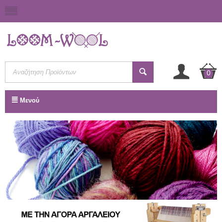
0
Μενού