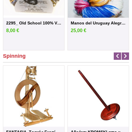
2295_ Old School 100% Virgin Wool(Merino ...
Manos del Uruguay Alegria - Colombina
8,00
€
25,00
€
Spinning
FANTASIA -Τροχός Γνεσίματος με βερνίκι κα...
Αδράχτι KROMSKI απο καρυδιά