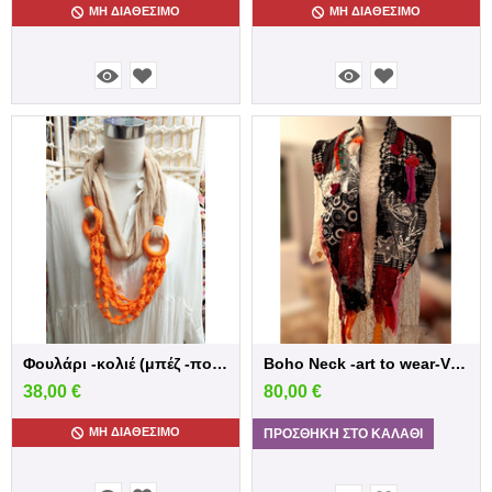
ΜΗ ΔΙΑΘΈΣΙΜΟ
ΜΗ ΔΙΑΘΈΣΙΜΟ
Φουλάρι -κολιέ (μπέζ -πορτοκαλί)
Boho Neck -art to wear-Vintage handmade n...
38,00
€
80,00
€
ΜΗ ΔΙΑΘΈΣΙΜΟ
ΠΡΟΣΘΉΚΗ ΣΤΟ ΚΑΛΆΘΙ