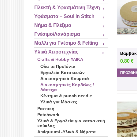
Πλεκτή & Υφασμάτινη Τέχνη
Υφάσματα – Soul in Stitch
Νήμα & Πλέξιμο
Γνέσιμο/Λανάρισμα
Μαλλι για Γνέσιμο & Felting
Υλικά Χειροτεχνίας
Crafts & Hobby-ΥΛΙΚΑ
0,80
€
Ολα τα Προϊόντα
Εργαλεία Κατσκευών
ΠΡΟΣΘΉΚ
Διακοσμητικά Κουμπιά
Διακοσμητικές Κορδέλες /
Λάστιχα
Κέντημα & punch needle
Υλικά για Μάσκες
Ραπτική
Patchwork
Υλικά & Εργαλεία για κατασκευή
κούκλας
Amigurumi -Υλικά & Νήματα