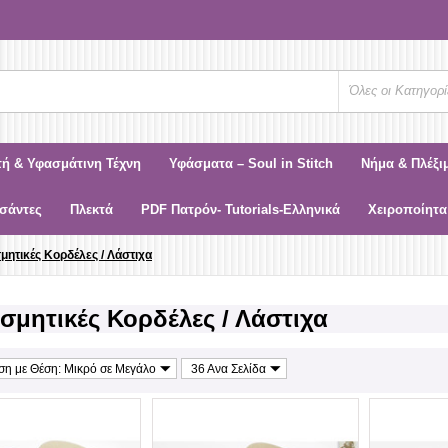
Όλες οι Κατηγορί
τή & Υφασμάτινη Τέχνη
Υφάσματα – Soul in Stitch
Νήμα & Πλέξι
σάντες
Πλεκτά
PDF Πατρόν- Tutorials-Ελληνικά
Χειροποίητα
μητικές Κορδέλες / Λάστιχα
σμητικές Κορδέλες / Λάστιχα
ιση με Θέση: Μικρό σε Μεγάλο
36 Ανα Σελίδα