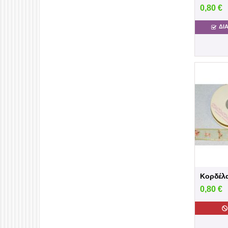
0,80
€
ΔΙ
Κορδέλα
0,80
€