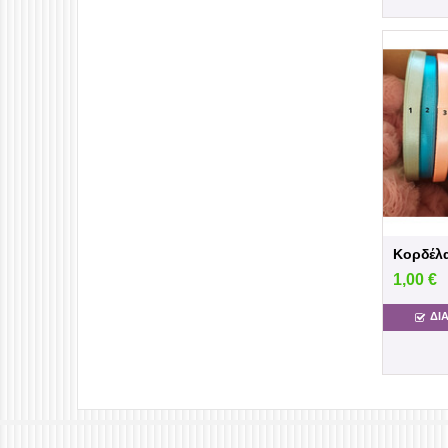
1,00
€
ΔΙ