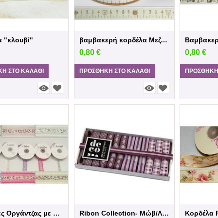
 "κλουβί"
βαμβακερή κορδέλα Μεζούρα
0,80
€
0,80
€
Η ΣΤΟ ΚΑΛΆΘΙ
ΠΡΟΣΘΉΚΗ ΣΤΟ ΚΑΛΆΘΙ
ΠΡΟΣΘΉΚΗ
Κορδέλες Οργάντζας με λουλούδια
Ribon Collection- Μώβ/Λιλά
Κορδέλα F