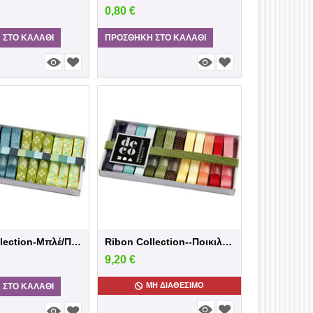
0,80
€
 ΣΤΟ ΚΑΛΆΘΙ
ΠΡΟΣΘΉΚΗ ΣΤΟ ΚΑΛΆΘΙ
Ribon Collection-Μπλέ/Πράσινο
Ribon Collection--Ποικιλία χρωμάτων
9,20
€
ΜΗ ΔΙΑΘΈΣΙΜΟ
 ΣΤΟ ΚΑΛΆΘΙ