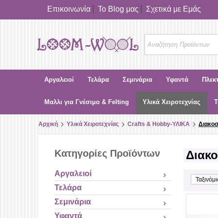
Επικοινωνία
Το Blog μας
Σχετικά με Εμάς
Αργαλειοί
Τελάρα
Σεμινάρια
Υφαντά
Πλεκ
Μαλλι για Γνέσιμο & Felting
Υλικά Χειροτεχνίας
Τ
Αρχική
Υλικά Χειροτεχνίας
Crafts & Hobby-ΥΛΙΚΑ
Διακοσ
Κατηγορίες Προϊόντων
Διακο
Αργαλειοί
Ταξινόμ
Τελάρα
Σεμινάρια
Υφαντά