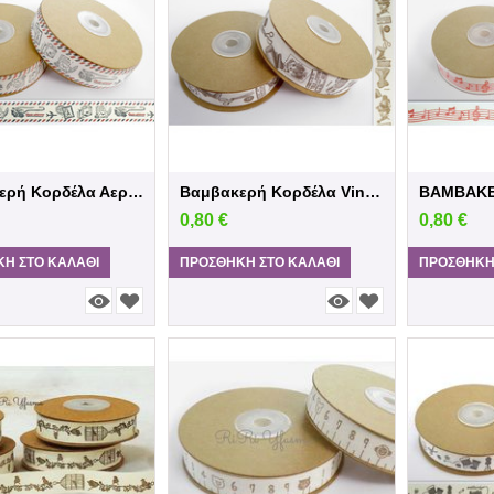
Βαμβακερή Κορδέλα Αεροπλάνο
Βαμβακερή Κορδέλα Vintage
0,80
€
0,80
€
Η ΣΤΟ ΚΑΛΆΘΙ
ΠΡΟΣΘΉΚΗ ΣΤΟ ΚΑΛΆΘΙ
ΠΡΟΣΘΉΚΗ