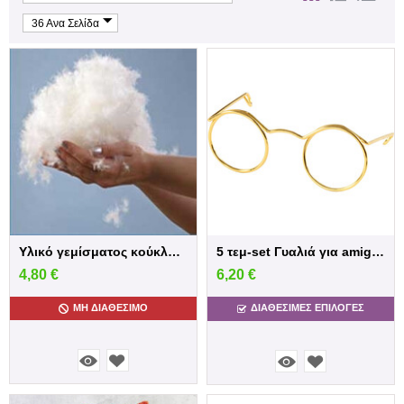
36 Ανα Σελίδα
Υλικό γεμίσματος κούκλας / παιγνιδιών.
5 τεμ-set Γυαλιά για amigurumi και κούκλες
4,80
€
6,20
€
ΜΗ ΔΙΑΘΈΣΙΜΟ
ΔΙΑΘΕΣΙΜΕΣ ΕΠΙΛΟΓΈΣ