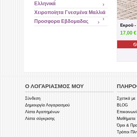
Ελληνικά
Χειροποίητα Γνεσμένα Μαλλιά
Προσφορα Εβδομαδας
17,00
€
Ο ΛΟΓΑΡΙΑΣΜΌΣ ΜΟΥ
ΠΛΗΡΟ
Σύνδεση
Σχετικά με
Δημιουργία Λογαριασμού
BLOG
Λίστα Αγαπημένων
Επικοινων
Λίστα σύγκρισης
Μαθήματα Υ
Όροι & Πρ
Τρόποι Πλ