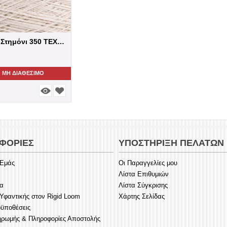
Εκροϋ - Στημόνι 350 TEX- Βαμβακερό Μπομ...
ΜΗ ΔΙΑΘΈΣΙΜΟ
ΦΟΡΊΕΣ
ΥΠΟΣΤΉΡΙΞΗ ΠΕΛΑΤΏΝ
 Εμάς
Οι Παραγγελίες μου
Λίστα Επιθυμιών
ία
Λίστα Σύγκρισης
φαντικής στον Rigid Loom
Χάρτης Σελίδας
οϋποθέσεις
ηρωμής & Πληροφορίες Αποστολής