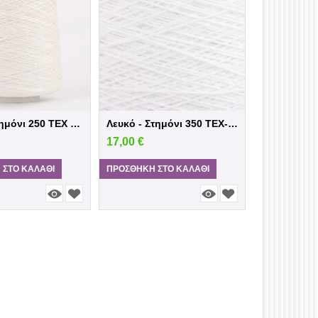
ΛΕΥΚΟ Στημόνι 250 TEX Βαμβακερό Μπομπίνα
Λευκό - Στημόνι 350 TEX- Βαμβακερό Μπομ...
17,00
€
 ΣΤΟ ΚΑΛΆΘΙ
ΠΡΟΣΘΉΚΗ ΣΤΟ ΚΑΛΆΘΙ