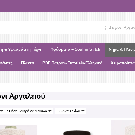
¦ ¦ Στημόνι Αργαλ
τή & Υφασμάτινη Τέχνη
Υφάσματα – Soul in Stitch
Νήμα & Πλέξι
σάντες
Πλεκτά
PDF Πατρόν- Tutorials-Ελληνικά
Χειροποίητα
νι Αργαλειού
ιση με Θέση: Μικρό σε Μεγάλο
36 Ανα Σελίδα