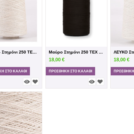
ΕΚΡΟΥ - Στημόνι 250 TEX- Βαμβακερό Μπομπίνα
Μαύρο Στημόνι 250 TEX Βαμβακερό Μπομπίνα
18,00
€
18,00
€
Η ΣΤΟ ΚΑΛΆΘΙ
ΠΡΟΣΘΉΚΗ ΣΤΟ ΚΑΛΆΘΙ
ΠΡΟΣΘΉΚΗ