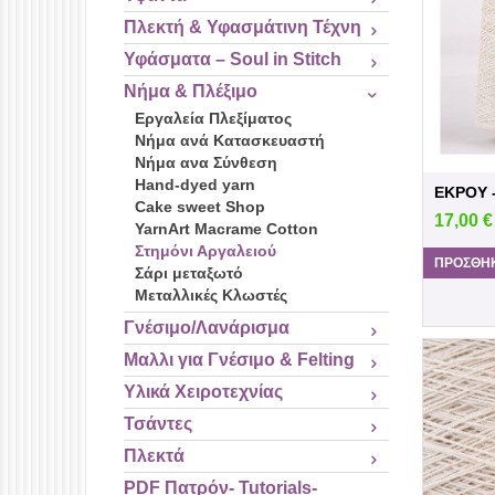
Πλεκτή & Υφασμάτινη Τέχνη
Υφάσματα – Soul in Stitch
Νήμα & Πλέξιμο
Εργαλεία Πλεξίματος
Νήμα ανά Κατασκευαστή
Νήμα ανα Σύνθεση
Hand-dyed yarn
Cake sweet Shop
17,00
€
YarnArt Macrame Cotton
Στημόνι Αργαλειού
ΠΡΟΣΘΉΚ
Σάρι μεταξωτό
Μεταλλικές Κλωστές
Γνέσιμο/Λανάρισμα
Μαλλι για Γνέσιμο & Felting
Υλικά Χειροτεχνίας
Τσάντες
Πλεκτά
PDF Πατρόν- Tutorials-