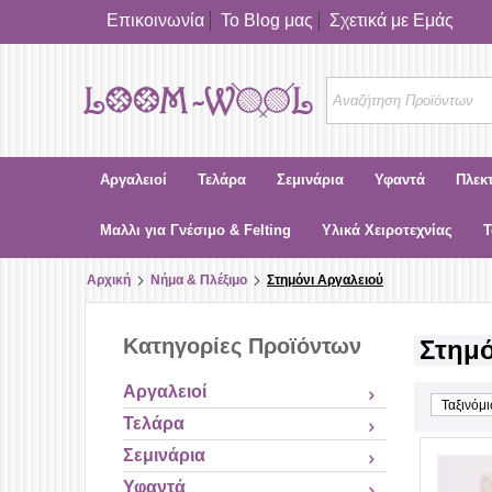
Επικοινωνία
Το Blog μας
Σχετικά με Εμάς
Αργαλειοί
Τελάρα
Σεμινάρια
Υφαντά
Πλεκ
Μαλλι για Γνέσιμο & Felting
Υλικά Χειροτεχνίας
Τ
Αρχική
Νήμα & Πλέξιμο
Στημόνι Αργαλειού
Κατηγορίες Προϊόντων
Στημό
Αργαλειοί
Ταξινόμ
Τελάρα
Σεμινάρια
Υφαντά