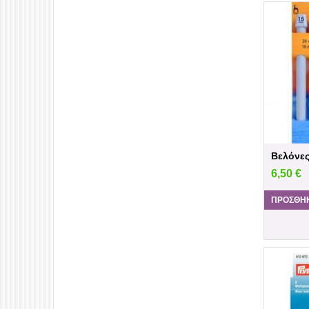
Βελόνε
6,50
€
ΠΡΟΣΘΉΚ