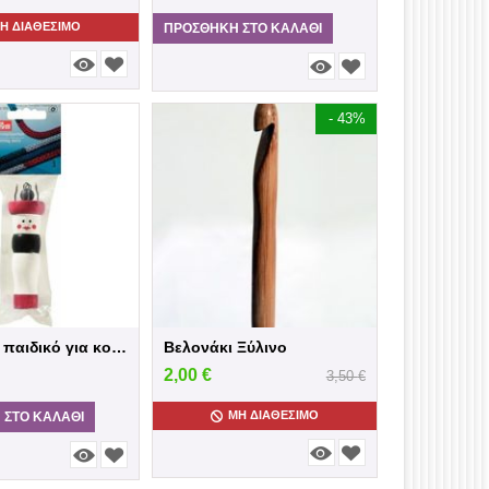
Η ΔΙΑΘΈΣΙΜΟ
ΠΡΟΣΘΉΚΗ ΣΤΟ ΚΑΛΆΘΙ
- 43%
Μυλαράκι παιδικό για κορδόνι Prym
Βελονάκι Ξύλινο
2,00
€
3,50
€
ΜΗ ΔΙΑΘΈΣΙΜΟ
 ΣΤΟ ΚΑΛΆΘΙ