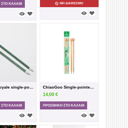
ΜΗ ΔΙΑΘΈΣΙΜΟ
 ΣΤΟ ΚΑΛΆΘΙ
KnitPro Royale single-pointed needle 30cm...
ChiaoGoo Single-pointed needle wood 33cm-...
14,00
€
 ΣΤΟ ΚΑΛΆΘΙ
ΠΡΟΣΘΉΚΗ ΣΤΟ ΚΑΛΆΘΙ