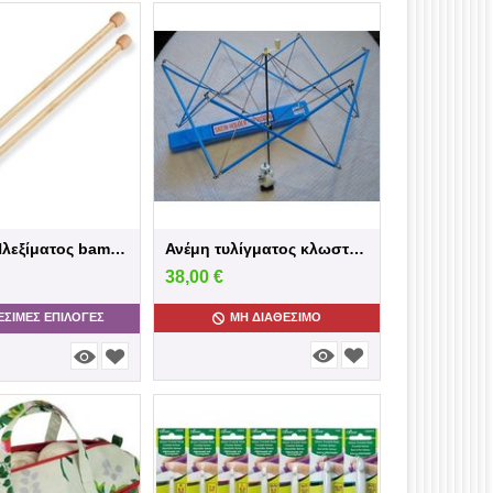
Bελόνες Πλεξίματος bamboo Sew Mate
Ανέμη τυλίγματος κλωστών επιτραπέζια
38,00
€
ΕΣΙΜΕΣ ΕΠΙΛΟΓΈΣ
ΜΗ ΔΙΑΘΈΣΙΜΟ