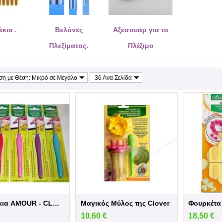
κια .
Βελόνες
Αξεσουάρ για το
Πλεξίματος.
Πλέξιμο
ιση με Θέση: Μικρό σε Μεγάλο
36 Ανα Σελίδα
Βελονάκια AMOUR - CLOVER
Μαγικός Μύλος της Clover
Φουρκέτα 
10,60
€
18,50
€