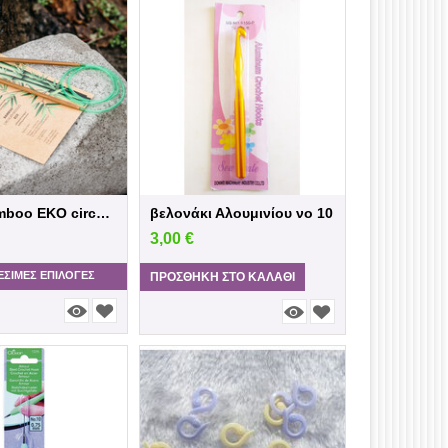
80 cm Bamboo EKO circular knitting needles
βελονάκι Αλουμινίου νο 10
3,00
€
ΕΣΙΜΕΣ ΕΠΙΛΟΓΈΣ
ΠΡΟΣΘΉΚΗ ΣΤΟ ΚΑΛΆΘΙ