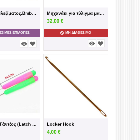
Βελόνες Πλεξίματος.Bmboo 100%
Μηχανάκι για τύλιγμα μαλλιού σε κουβάρι
32,00
€
ΕΣΙΜΕΣ ΕΠΙΛΟΓΈΣ
ΜΗ ΔΙΑΘΈΣΙΜΟ
Βελονάκι Γάντζος (Latch hook for rug mak...
Locker Hook
4,00
€