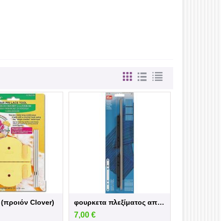
(προιόν Clover)
φουρκετα πλεξίματος απο την prym
7,00
€