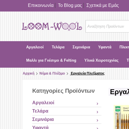
Επικοινωνία
Το Blog μας
Σχετικά με Εμάς
Αργαλειοί
Τελάρα
Σεμινάρια
Υφαντά
Πλεκ
Μαλλι για Γνέσιμο & Felting
Υλικά Χειροτεχνίας
Τ
Αρχική
Νήμα & Πλέξιμο
Εργαλεία Πλεξίματος
Κατηγορίες Προϊόντων
Εργαλ
Αργαλειοί
Τελάρα
Σεμινάρια
Υφαντά