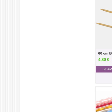
4,80
€
ΔΙ