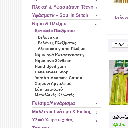
Πλεκτή & Υφασμάτινη Τέχνη
Υφάσματα – Soul in Stitch
Βελονά
Νήμα & Πλέξιμο
Εργαλεία Πλεξίματος
Βελονάκια .
Βελόνες Πλεξίματος.
Ταξινόμ
Αξεσουάρ για το Πλέξιμο
Νήμα ανά Κατασκευαστή
Νήμα ανα Σύνθεση
Hand-dyed yarn
Cake sweet Shop
YarnArt Macrame Cotton
Στημόνι Αργαλειού
Σάρι μεταξωτό
Μεταλλικές Κλωστές
Γνέσιμο/Λανάρισμα
Μαλλι για Γνέσιμο & Felting
Υλικά Χειροτεχνίας
8,80
€