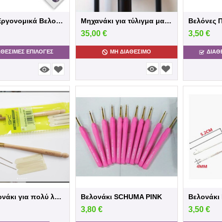
PRYM -Εργονομικά Βελονάκια
Μηχανάκι για τύλιγμα μαλλιού σε κουβάρι.
35,00
€
3,50
€
ΑΘΕΣΙΜΕΣ ΕΠΙΛΟΓΈΣ
ΜΗ ΔΙΑΘΈΣΙΜΟ
ΔΙΑΘ
Σετ Βελονάκι για πολύ λεπτο πλέξιμο
Βελονάκι SCHUMA PINK
3,80
€
3,50
€