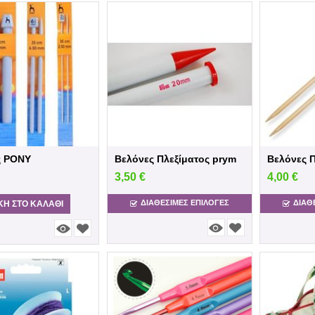
ς PONY
Βελόνες Πλεξίματος prym
3,50
€
4,00
€
ΔΙΑΘΕΣΙΜΕΣ ΕΠΙΛΟΓΈΣ
ΔΙΑΘ
Η ΣΤΟ ΚΑΛΆΘΙ