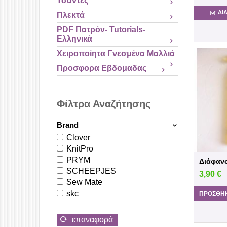
Τσάντες
ΔΙ
Πλεκτά
PDF Πατρόν- Tutorials-
Ελληνικά
Χειροποίητα Γνεσμένα Μαλλιά
Προσφορα Εβδομαδας
Φίλτρα Αναζήτησης
Brand
Clover
KnitPro
PRYM
Διάφανο
SCHEEPJES
3,90
€
Sew Mate
skc
ΠΡΟΣΘΉΚ
επαναφορά