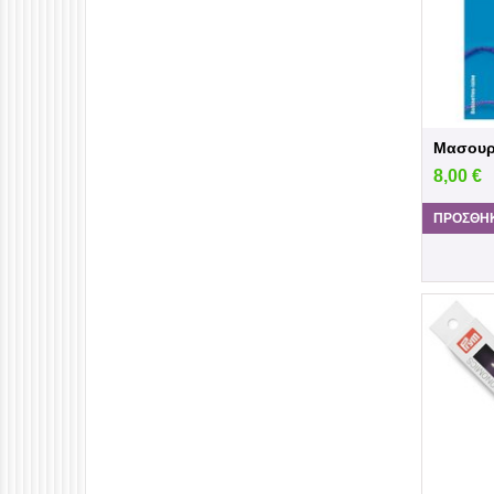
Μασουρ
8,00
€
ΠΡΟΣΘΉΚ