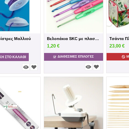
ίστρες Μαλλιού
Βελοnάκια SKC με πλαστική λαβή
Τσάντα Πλ
1,20
€
23,00
€
ΔΙΑΘΕΣΙΜΕΣ ΕΠΙΛΟΓΈΣ
Μ
Η ΣΤΟ ΚΑΛΆΘΙ