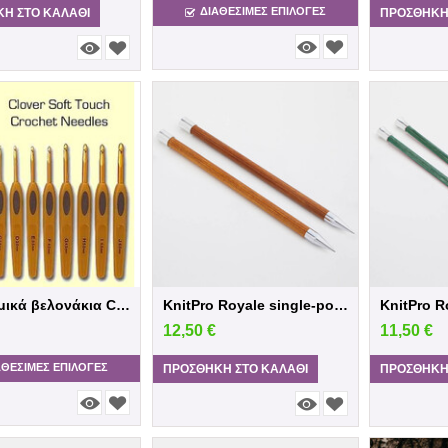
ΔΙΑΘΕΣΙΜΕΣ ΕΠΙΛΟΓΈΣ
Η ΣΤΟ ΚΑΛΆΘΙ
ΠΡΟΣΘΉΚΗ
Εργονομικά βελονάκια CLOVER
KnitPro Royale single-pointed needle 30cm...
12,50
€
11,50
€
ΑΘΕΣΙΜΕΣ ΕΠΙΛΟΓΈΣ
ΠΡΟΣΘΉΚΗ ΣΤΟ ΚΑΛΆΘΙ
ΠΡΟΣΘΉΚΗ