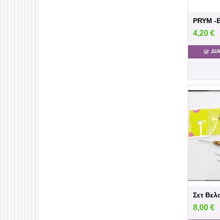
4,20
€
ΔΙ
8,00
€