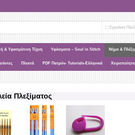
¦ ¦ Εργαλεία Πλεξ
τή & Υφασμάτινη Τέχνη
Υφάσματα – Soul in Stitch
Νήμα & Πλέξι
σάντες
Πλεκτά
PDF Πατρόν- Tutorials-Ελληνικά
Χειροποίητα
εία Πλεξίματος