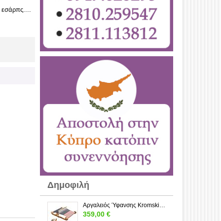
 εσάρπς....
Δημοφιλή
Αργαλειός Ύφανσης Kromski Forte 80 εκ. – Rigid Heddle από Ξύλο | Loom-Wool
359,00
€