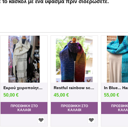
 το κασκόλ με ένα ύφασμα πριν σιδερώσετε.
Εκρού χειροποίητο κασκόλ με πούλιες
Restful rainbow scarf
50,00
€
45,00
€
55,00
€
ΠΡΟΣΘΉΚΗ ΣΤΟ
ΠΡΟΣΘΉΚΗ ΣΤΟ
ΠΡΟΣΘΉΚ
ΚΑΛΆΘΙ
ΚΑΛΆΘΙ
ΚΑΛΆ