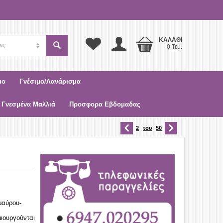
ΚΑΛΆΘΙ
ες
0 Τεμ.
μο
Γνέσιμο/Λανάρισμα
 Γνεσμένα Μαλλιά
Προσφορα Εβδομαδας
2
του
50
μαύρου-
ιουργούνται