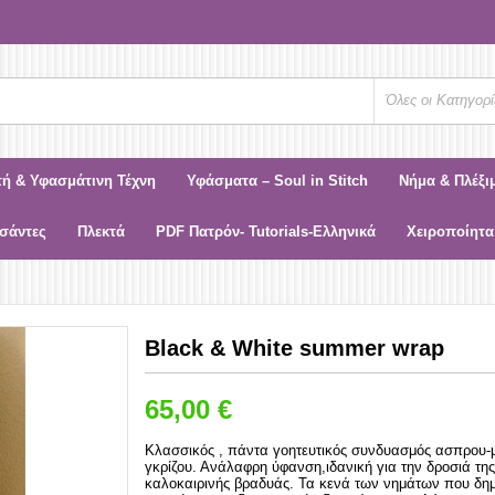
Όλες οι Κατηγορί
τή & Υφασμάτινη Τέχνη
Υφάσματα – Soul in Stitch
Νήμα & Πλέξι
σάντες
Πλεκτά
PDF Πατρόν- Tutorials-Ελληνικά
Χειροποίητα
Black & White summer wrap
65,00
€
Σύντομη Περιγραφή:
Κλασσικός , πάντα γοητευτικός συνδυασμός ασπρου-
γκρίζου. Ανάλαφρη ύφανση,ιδανική για την δροσιά της
καλοκαιρινής βραδυάς. Τα κενά των νημάτων που δημ