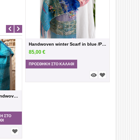
Handwoven winter Scarf in blue /Pink sh...
-20%
85,00
€
80,00
€
ΠΡΟΣΘΉΚΗ ΣΤΟ ΚΑΛΆΘΙ
In Blue... Handwoven Scarf
handwoven chain bracelet
20,00
€
25,00
€
Η ΣΤΟ
ΠΡΟΣΘΉΚΗ ΣΤΟ
ΘΙ
ΚΑΛΆΘΙ