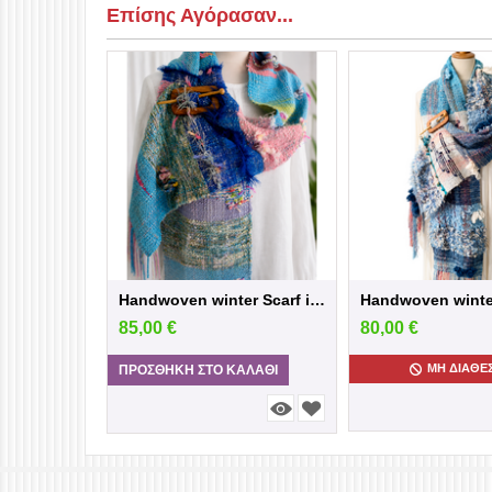
Επίσης Αγόρασαν...
Handwoven winter Scarf in blue /Pink sh...
85,00
€
80,00
€
ΜΗ ΔΙΑΘΈ
ΠΡΟΣΘΉΚΗ ΣΤΟ ΚΑΛΆΘΙ