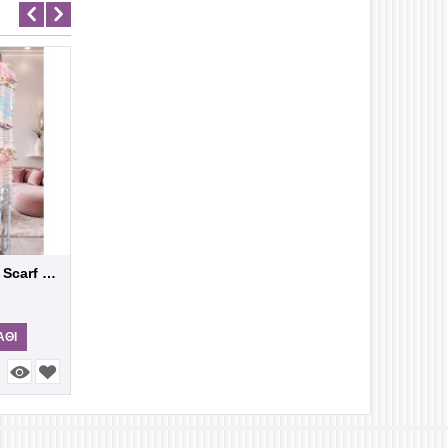
Handwoven winter Scarf Saori
Χειροποίητο Μοχέρ Τριγωνικό Σάλι με Πλεκτ...
79,00
€
75,00
€
ΜΗ ΔΙΑΘΈΣΙ
ΆΘΙ
ΠΡΟΣΘΉΚΗ ΣΤΟ ΚΑΛΆΘΙ