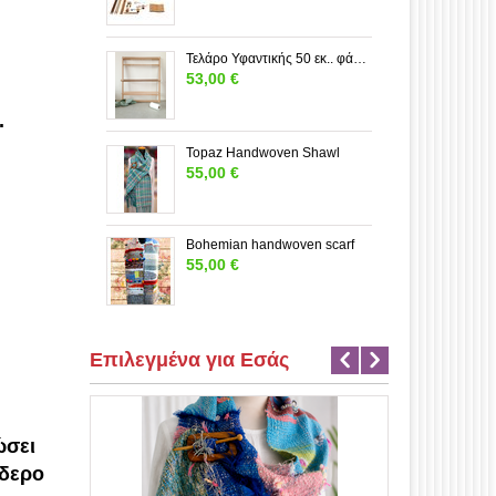
Τελάρο Υφαντικής 50 εκ.. φάρδος---ΜΕΓΑΛΟ
53,00
€
.
Topaz Handwoven Shawl
55,00
€
Bohemian handwoven scarf
55,00
€
Επιλεγμένα για Εσάς
ώσει
ίδερο