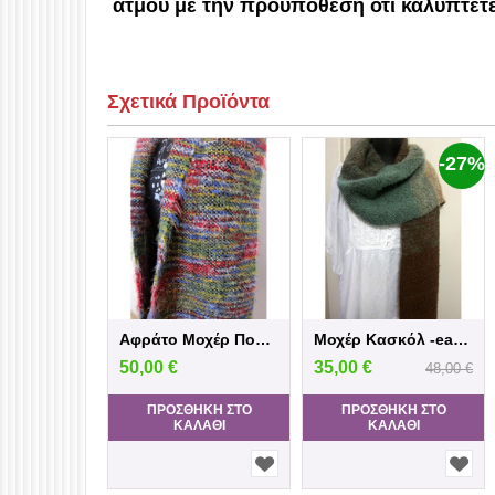
ατμού με την προϋπόθεση ότι καλύπτετε
Σχετικά Προϊόντα
-27%
Αφράτο Μοχέρ Πολύχρωμο Κασκόλ
Μοχέρ Κασκόλ -earth color
50,00
€
35,00
€
48,00
€
ΠΡΟΣΘΉΚΗ ΣΤΟ
ΠΡΟΣΘΉΚΗ ΣΤΟ
ΚΑΛΆΘΙ
ΚΑΛΆΘΙ