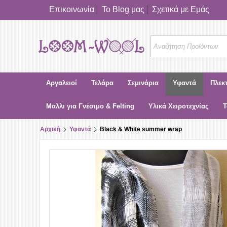
Επικοινωνία
Το Blog μας
Σχετικά με Εμάς
Αργαλειοί
Τελάρα
Σεμινάρια
Υφαντά
Πλεκ
Μαλλι για Γνέσιμο & Felting
Υλικά Χειροτεχνίας
Τ
Αρχική
Υφαντά
Black & White summer wrap