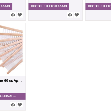
ΚΑΛΆΘΙ
ΠΡΟΣΘΉΚΗ ΣΤΟ ΚΑΛΆΘΙ
ΠΡΟΣΘΉΚΗ ΣΤΟ
AShford Χτένι για 60 εκ Αργαλειό
Σ ΕΠΙΛΟΓΈΣ