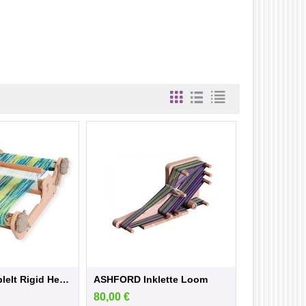
Ashford SampleIt Rigid Heddle Loom – 40 cm
ASHFORD Inklette Loom
80,00
€