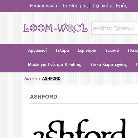
Επικοινωνία
Το Blog μας
Σχετικά με Εμάς
Αργαλειοί
Τελάρα
Σεμινάρια
Υφαντά
Πλεκ
Μαλλι για Γνέσιμο & Felting
Υλικά Χειροτεχνίας
Τ
Αρχική
ASHFORD
ASHFORD