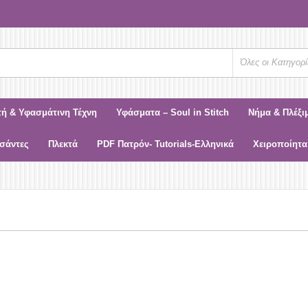
Όλες οι Κατηγορί
τή & Υφασμάτινη Τέχνη
Υφάσματα – Soul in Stitch
Νήμα & Πλέξι
σάντες
Πλεκτά
PDF Πατρόν- Tutorials-Ελληνικά
Χειροποίητα