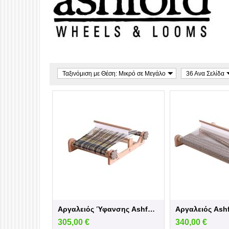
Ταξινόμιση με Θέση: Μικρό σε Μεγάλο
36 Ανα Σελίδα
Αργαλειός Ύφανσης Ashford Rigid Heddle Lo...
Αργαλειός Ashf
305,00
€
340,00
€