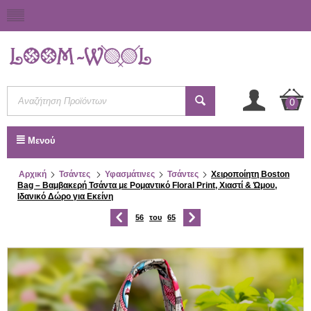
0
Μενού
Αρχική
Τσάντες
Υφασμάτινες
Τσάντες
Χειροποίητη Boston
Bag – Βαμβακερή Τσάντα με Ρομαντικό Floral Print, Χιαστί & Ώμου,
Ιδανικό Δώρο για Εκείνη
56
του
65