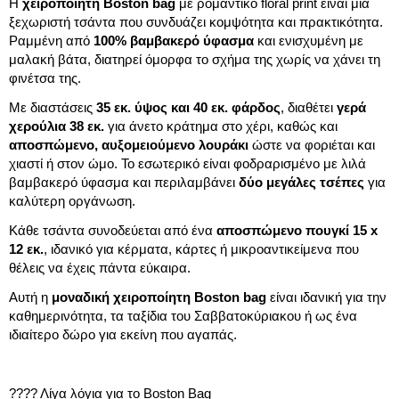
Η
χειροποίητη Boston bag
με ρομαντικό floral print είναι μια
ξεχωριστή τσάντα που συνδυάζει κομψότητα και πρακτικότητα.
Ραμμένη από
100% βαμβακερό ύφασμα
και ενισχυμένη με
μαλακή βάτα, διατηρεί όμορφα το σχήμα της χωρίς να χάνει τη
φινέτσα της.
Με διαστάσεις
35 εκ. ύψος και 40 εκ. φάρδος
, διαθέτει
γερά
χερούλια 38 εκ.
για άνετο κράτημα στο χέρι, καθώς και
αποσπώμενο, αυξομειούμενο λουράκι
ώστε να φοριέται και
χιαστί ή στον ώμο. Το εσωτερικό είναι φοδραρισμένο με λιλά
βαμβακερό ύφασμα και περιλαμβάνει
δύο μεγάλες τσέπες
για
καλύτερη οργάνωση.
Κάθε τσάντα συνοδεύεται από ένα
αποσπώμενο πουγκί 15 x
12 εκ.
, ιδανικό για κέρματα, κάρτες ή μικροαντικείμενα που
θέλεις να έχεις πάντα εύκαιρα.
Αυτή η
μοναδική χειροποίητη Boston bag
είναι ιδανική για την
καθημερινότητα, τα ταξίδια του Σαββατοκύριακου ή ως ένα
ιδιαίτερο δώρο για εκείνη που αγαπάς.
????
Λίγα λόγια για το Boston Bag