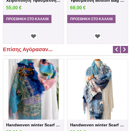
Χειροποίητη Υφασμάτινη Τσάντα Boston – Μα...
Υφασμάτινη Boston Bag από Καμβά με Σχέδιο...
55,00
€
69,00
€
ΠΡΟΣΘΉΚΗ ΣΤΟ ΚΑΛΆΘΙ
ΠΡΟΣΘΉΚΗ ΣΤΟ ΚΑΛΆΘΙ
Επίσης Αγόρασαν...
Handwoven winter Scarf in blue /Pink sh...
Handwoven winter Scarf in blue shades