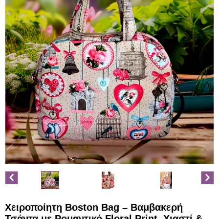
Χειροποίητη Boston Bag – Βαμβακερή
Τσάντα με Ρομαντικό Floral Print, Χιαστί &