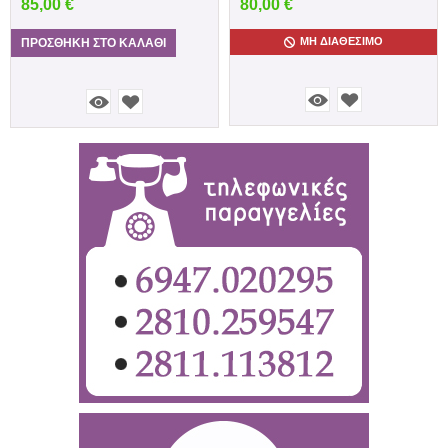
85,00
€
80,00
€
ΜΗ ΔΙΑΘΈΣΙΜΟ
ΠΡΟΣΘΉΚΗ ΣΤΟ ΚΑΛΆΘΙ