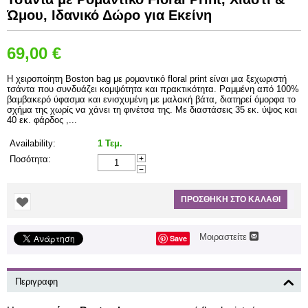
Ώμου, Ιδανικό Δώρο για Εκείνη
69,00
€
Σύντομη Περιγραφή:
Η χειροποίητη Boston bag με ρομαντικό floral print είναι μια ξεχωριστή
τσάντα που συνδυάζει κομψότητα και πρακτικότητα. Ραμμένη από 100%
βαμβακερό ύφασμα και ενισχυμένη με μαλακή βάτα, διατηρεί όμορφα το
σχήμα της χωρίς να χάνει τη φινέτσα της. Με διαστάσεις 35 εκ. ύψος και
40 εκ. φάρδος ,...
Availability:
1 Τεμ.
Ποσότητα:
+
−
ΠΡΟΣΘΉΚΗ ΣΤΟ ΚΑΛΆΘΙ
Μοιραστείτε
Save
Περιγραφη