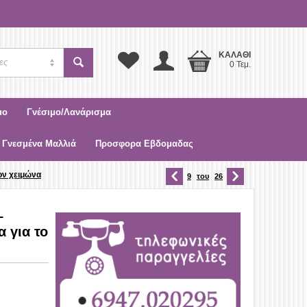
ΚΑΛΆΘΙ
ες
0 Τεμ.
μο
Γνέσιμο/Λανάρισμα
 Γνεσμένα Μαλλιά
Προσφορα Εβδομαδας
ον χειμώνα
9
του
26
–
 για το