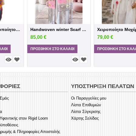
Πολύχρωμο Χειροποίητο Υφαντό Κασκόλ
Handwoven winter Scarf Saori
85,00
€
79,00
€
ΛΆΘΙ
ΠΡΟΣΘΉΚΗ ΣΤΟ ΚΑΛΆΘΙ
ΠΡΟΣΘΉΚΗ ΣΤΟ ΚΑΛ
ΦΟΡΊΕΣ
ΥΠΟΣΤΉΡΙΞΗ ΠΕΛΑΤΏΝ
 Εμάς
Οι Παραγγελίες μου
Λίστα Επιθυμιών
ία
Λίστα Σύγκρισης
φαντικής στον Rigid Loom
Χάρτης Σελίδας
οϋποθέσεις
ηρωμής & Πληροφορίες Αποστολής