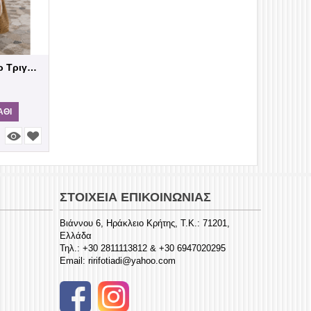
Χειροποίητο Μοχέρ Τριγωνικό Σάλι με Πλεκτ...
Handwoven winter Scarf Saori ar
75,00
€
79,00
€
ΜΗ ΔΙΑΘΈΣΙΜΟ
ΆΘΙ
ΠΡΟΣΘΉΚΗ ΣΤΟ ΚΑΛΆ
ΣΤΟΙΧΕΊΑ ΕΠΙΚΟΙΝΩΝΊΑΣ
Βιάννου 6, Ηράκλειο Κρήτης, Τ.Κ.: 71201,
Ελλάδα
Τηλ.:
+30 2811113812 & +30 6947020295
Email:
ririfotiadi@yahoo.com