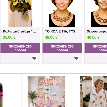
Κολιέ από τσόχα “Olive Forest” – Χειροποί...
ΤΟ ΚΟΛΙΕ ΤΗς ΤΥΧΗΣ-Χειροποίητο Καλλιτεχνι...
35,00
€
48,00
€
40,00
€
ΠΡΟΣΘΉΚΗ ΣΤΟ
ΠΡΟΣΘΉΚΗ ΣΤΟ
ΠΡΟΣΘΉΚ
ΚΑΛΆΘΙ
ΚΑΛΆΘΙ
ΚΑΛΆ