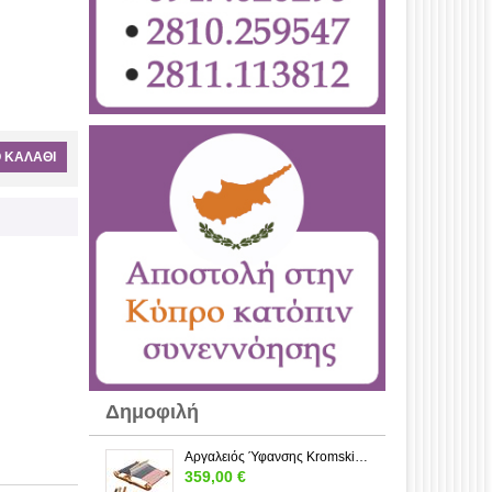
 ΚΑΛΆΘΙ
Δημοφιλή
Αργαλειός Ύφανσης Kromski Forte 80 εκ. – Rigid Heddle από Ξύλο | Loom-Wool
359,00
€