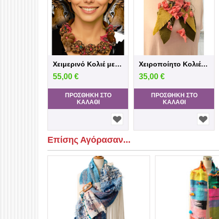
Χειμερινό Κολιέ με Υφασμάτινες Κολοκύθες ...
Χειροποίητο Κολιέ από τσόχα “Wild Rose” –...
55,00
€
35,00
€
ΠΡΟΣΘΉΚΗ ΣΤΟ
ΠΡΟΣΘΉΚΗ ΣΤΟ
ΚΑΛΆΘΙ
ΚΑΛΆΘΙ
Επίσης Αγόρασαν...