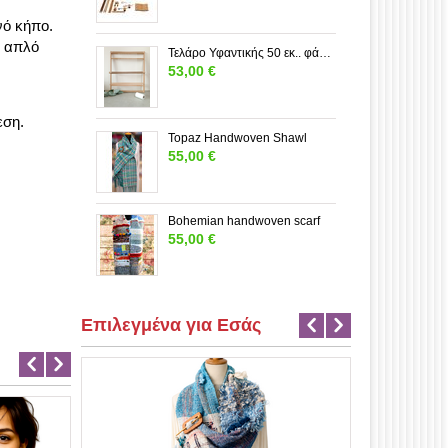
νό κήπο.
ο απλό
Τελάρο Υφαντικής 50 εκ.. φάρδος---ΜΕΓΑΛΟ
53,00
€
εση.
Topaz Handwoven Shawl
55,00
€
Bohemian handwoven scarf
55,00
€
Επιλεγμένα για Εσάς