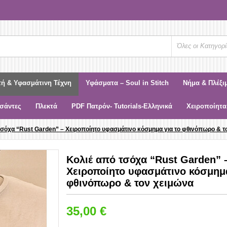
Όλες οι Κατηγορί
τή & Υφασμάτινη Τέχνη
Υφάσματα – Soul in Stitch
Νήμα & Πλέξι
σάντες
Πλεκτά
PDF Πατρόν- Tutorials-Ελληνικά
Χειροποίητα
τσόχα “Rust Garden” – Χειροποίητο υφασμάτινο κόσμημα για το φθινόπωρο & τ
Κολιέ από τσόχα “Rust Garden” 
Χειροποίητο υφασμάτινο κόσμημα
φθινόπωρο & τον χειμώνα
35,00
€