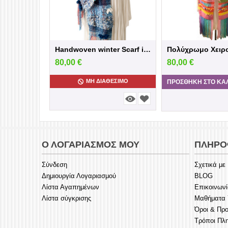
Handwoven winter Scarf in blue shades
80,00
€
80,00
€
ΜΗ ΔΙΑΘΈΣΙΜΟ
ΠΡΟΣΘΉΚΗ ΣΤΟ ΚΑ
Ο ΛΟΓΑΡΙΑΣΜΌΣ ΜΟΥ
ΠΛΗΡΟ
Σύνδεση
Σχετικά με
Δημιουργία Λογαριασμού
BLOG
Λίστα Αγαπημένων
Επικοινων
Λίστα σύγκρισης
Μαθήματα Υ
Όροι & Πρ
Τρόποι Πλ