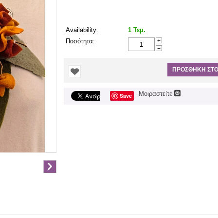
Σύντομη Περιγραφή:
Availability:
1 Τεμ.
Ποσότητα:
+
−
ΠΡΟΣΘΉΚΗ ΣΤΟ
Μοιραστείτε
Save