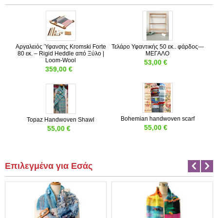
Αργαλειός Ύφανσης Kromski Forte
Τελάρο Υφαντικής 50 εκ.. φάρδος---
80 εκ. – Rigid Heddle από Ξύλο |
ΜΕΓΑΛΟ
Loom-Wool
53,00
€
359,00
€
Bohemian handwoven scarf
Topaz Handwoven Shawl
55,00
€
55,00
€
Επιλεγμένα για Εσάς