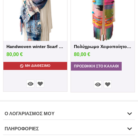
Handwoven winter Scarf in blue shades
Πολύχρωμο Χειροποίητο Υφαντό Κασκόλ
80,00
€
80,00
€
ΜΗ ΔΙΑΘΈΣΙΜΟ
ΠΡΟΣΘΉΚΗ ΣΤΟ ΚΑΛΆΘΙ
Ο ΛΟΓΑΡΙΑΣΜΌΣ ΜΟΥ
ΠΛΗΡΟΦΟΡΊΕΣ