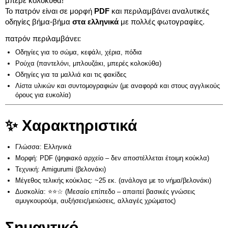
μπερέ κολοκύθα!
Το πατρόν είναι σε μορφή
PDF
και περιλαμβάνει αναλυτικές
οδηγίες βήμα-βήμα
στα ελληνικά
με πολλές φωτογραφίες.
πατρόν περιλαμβάνει:
Οδηγίες για το σώμα, κεφάλι, χέρια, πόδια
Ρούχα (παντελόνι, μπλουζάκι, μπερές κολοκύθα)
Οδηγίες για τα μαλλιά και τις φακίδες
Λίστα υλικών και συντομογραφιών (με αναφορά και στους αγγλικούς
όρους για ευκολία)
✨ Χαρακτηριστικά
Γλώσσα: Ελληνικά
Μορφή: PDF (ψηφιακό αρχείο – δεν αποστέλλεται έτοιμη κούκλα)
Τεχνική: Amigurumi (βελονάκι)
Μέγεθος τελικής κούκλας: ~25 εκ. (ανάλογα με το νήμα/βελονάκι)
Δυσκολία: ⭐⭐☆ (Μεσαίο επίπεδο – απαιτεί βασικές γνώσεις
αμυγκουρούμι, αυξήσεις/μειώσεις, αλλαγές χρώματος)
Σημαντικό