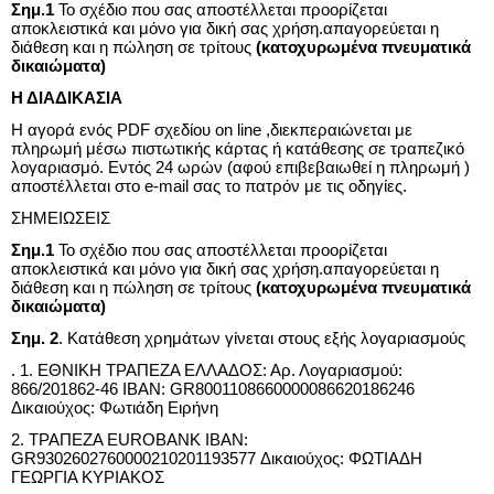
Σημ.1
Το σχέδιο που σας αποστέλλεται προορίζεται
αποκλειστικά και μόνο για δική σας χρήση.απαγορεύεται η
διάθεση και η πώληση σε τρίτους
(κατοχυρωμένα πνευματικά
δικαιώματα)
Η ΔΙΑΔΙΚΑΣΙΑ
Η αγορά ενός
PDF
σχεδίου on line ,διεκπεραιώνεται με
πληρωμή μέσω πιστωτικής κάρτας ή κατάθεσης σε τραπεζικό
λογαριασμό. Εντός 24 ωρών (αφού επιβεβαιωθεί η πληρωμή )
αποστέλλεται στο
e
-
mail
σας το πατρόν με τις οδηγίες.
ΣΗΜΕΙΩΣΕΙΣ
Σημ.1
Το σχέδιο που σας αποστέλλεται προορίζεται
αποκλειστικά και μόνο για δική σας χρήση.απαγορεύεται η
διάθεση και η πώληση σε τρίτους
(κατοχυρωμένα πνευματικά
δικαιώματα)
Σημ. 2
. Κατάθεση χρημάτων γίνεται στους εξής λογαριασμούς
. 1. ΕΘΝΙΚΗ ΤΡΑΠΕΖΑ ΕΛΛΑΔΟΣ: Αρ. Λογαριασμού:
866/201862-46 IBAN: GR8001108660000086620186246
Δικαιούχος: Φωτιάδη Ειρήνη
2. ΤΡΑΠΕΖΑ EUROBANK IBAN:
GR9302602760000210201193577 Δικαιούχος: ΦΩΤΙΑΔΗ
ΓΕΩΡΓΙΑ ΚΥΡΙΑΚΟΣ