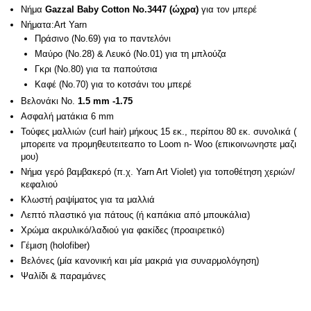
Νήμα
Gazzal Baby Cotton No.3447 (ώχρα)
για τον μπερέ
Νήματα:Art Yarn
Πράσινο (No.69) για το παντελόνι
Μαύρο (No.28) & Λευκό (No.01) για τη μπλούζα
Γκρι (No.80) για τα παπούτσια
Καφέ (No.70) για το κοτσάνι του μπερέ
Βελονάκι Νο.
1.5 mm -1.75
Ασφαλή ματάκια 6 mm
Τούφες μαλλιών (curl hair) μήκους 15 εκ., περίπου 80 εκ. συνολικά (
μπορειτε να προμηθευτειτεαπο το Loom n- Woo (επικοινωνηστε μαζι
μου)
Νήμα γερό βαμβακερό (π.χ. Yarn Art Violet) για τοποθέτηση χεριών/
κεφαλιού
Κλωστή ραψίματος για τα μαλλιά
Λεπτό πλαστικό για πάτους (ή καπάκια από μπουκάλια)
Χρώμα ακρυλικό/λαδιού για φακίδες (προαιρετικό)
Γέμιση (holofiber)
Βελόνες (μία κανονική και μία μακριά για συναρμολόγηση)
Ψαλίδι & παραμάνες