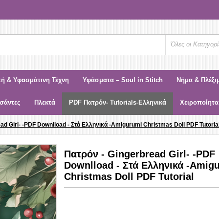
Όλες οι Κατηγορί
τή & Υφασμάτινη Τέχνη
Υφάσματα – Soul in Stitch
Νήμα & Πλέξι
σάντες
Πλεκτά
PDF Πατρόν- Tutorials-Ελληνικά
Χειροποίητα
ad Girl- -PDF Downlload - Στά Ελληνικά -Amigurumi Christmas Doll PDF Tutoria
Πατρόν - Gingerbread Girl- -PDF
Downlload - Στά Ελληνικά -Amig
Christmas Doll PDF Tutorial