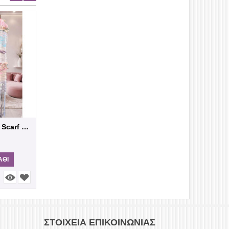
Handwoven winter Scarf Saori
Χειροποίητο Μοχέρ Τριγωνικό Σάλι με Πλεκτ...
79,00
€
75,00
€
ΜΗ ΔΙΑΘΈΣΙ
ΆΘΙ
ΠΡΟΣΘΉΚΗ ΣΤΟ ΚΑΛΆΘΙ
ΣΤΟΙΧΕΊΑ ΕΠΙΚΟΙΝΩΝΊΑΣ