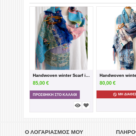
Handwoven winter Scarf in blue /Pink sh...
85,00
€
80,00
€
ΜΗ ΔΙΑΘΈ
ΠΡΟΣΘΉΚΗ ΣΤΟ ΚΑΛΆΘΙ
Ο ΛΟΓΑΡΙΑΣΜΌΣ ΜΟΥ
ΠΛΗΡΟ