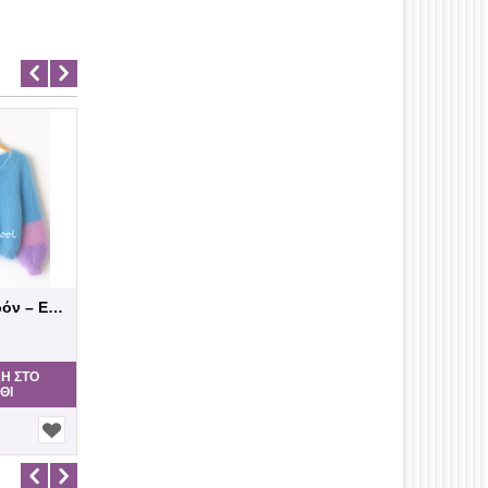
Πλεκτό Πατρόν – Ελαφρύ Mohair Πουλόβερ με...
Πατρόν Μοχέρ Πουλόβερ με Ριγέ Μανίκι (Ove...
9,00
€
Η ΣΤΟ
ΠΡΟΣΘΉΚΗ ΣΤΟ
ΘΙ
ΚΑΛΆΘΙ