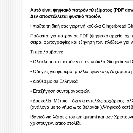
Αυτό είναι ψηφιακό πατρόν πλεξίματος (PDF down
Δεν αποστέλλεται φυσικό προϊόν.
Φτιάξτε τη δική σας γιορτινή κούκλα Gingerbread G
Πρόκειται για πατρόν σε PDF (ψηφιακό αρχείο, όχι τ
σειρά, φωτογραφίες και εξήγηση των πλέξεων για 
Τι περιλαμβάνει:
• Ολόκληρο το πατρόν για την κούκλα Gingerbread G
• Οδηγίες για φόρεμα, μαλλιά, φιογκάκι, ζαχαρωτό
• Διαθέσιμο σε Ελληνικά
• Επεξήγηση συντομογραφιών
• Δυσκολία: Μέτριο – όχι για εντελώς αρχάριους, αλ
(ανάλογα με το νήμα & το βελονάκι).Ψηφιακό κατέ
Ιδανικό για λάτρεις του amigurumi και των Χριστου
χριστουγεννιάτικο στολίδι.