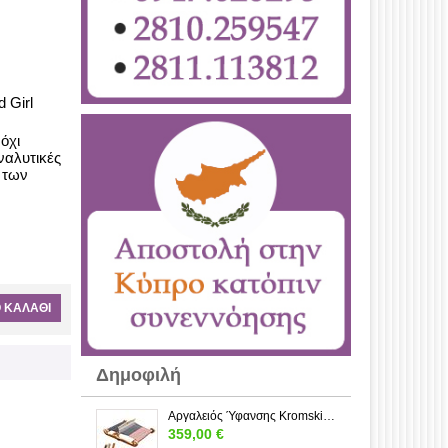
 Girl
όχι
αναλυτικές
 των
 ΚΑΛΆΘΙ
Δημοφιλή
Αργαλειός Ύφανσης Kromski Forte 80 εκ. – Rigid Heddle από Ξύλο | Loom-Wool
359,00
€