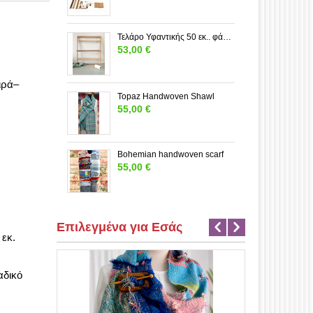
Τελάρο Υφαντικής 50 εκ.. φάρδος---ΜΕΓΑΛΟ
53,00
€
ιρά–
Topaz Handwoven Shawl
55,00
€
Bohemian handwoven scarf
55,00
€
Επιλεγμένα για Εσάς
 εκ.
αδικό