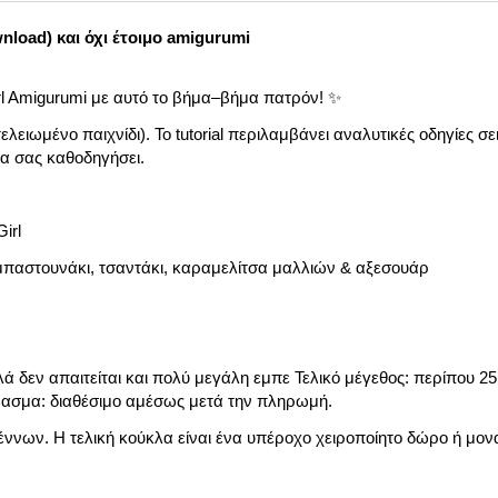
load) και όχι έτοιμο amigurumi
irl Amigurumi με αυτό το βήμα–βήμα πατρόν! ✨
ελειωμένο παιχνίδι). Το tutorial περιλαμβάνει αναλυτικές οδηγίες σε
να σας καθοδηγήσει.
irl
 μπαστουνάκι, τσαντάκι, καραμελίτσα μαλλιών & αξεσουάρ
λά δεν απαιτείται και πολύ μεγάλη εμπε Τελικό μέγεθος: περίπου 25
βασμα: διαθέσιμο αμέσως μετά την πληρωμή.
γέννων. Η τελική κούκλα είναι ένα υπέροχο χειροποίητο δώρο ή μον