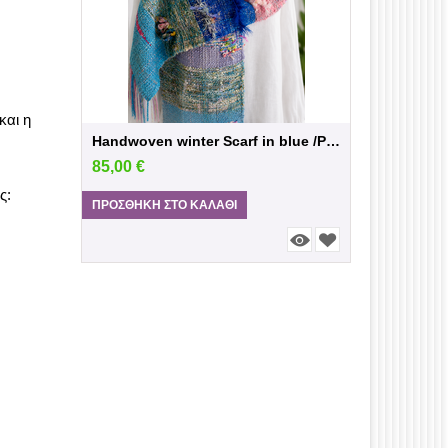
και η
Handwoven winter Scarf in blue /Pink sh...
85,00
€
80,00
€
ς:
ΠΡΟΣΘΉΚΗ ΣΤΟ ΚΑΛΆΘΙ