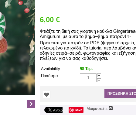
6,00
€
Σύντομη Περιγραφή:
Φτιάξτε τη δική σας γιορτινή κούκλα Gingerbread
Amigurumi με αυτό το βήμα–βήμα πατρόν! ✨
Πρόκειται για πατρόν σε PDF (ψηφιακό αρχείο, 
τελειωμένο παιχνίδι). Το tutorial περιλαμβάνει 
οδηγίες σειρά–σειρά, φωτογραφίες και εξήγηση
πλέξεων για να σας καθοδηγήσει.
Availability:
98 Τεμ.
Ποσότητα:
+
−
ΠΡΟΣΘΉΚΗ ΣΤΟ
Μοιραστείτε
Save