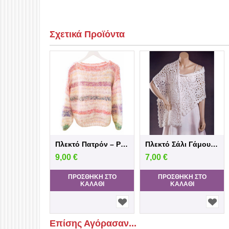
Σχετικά Προϊόντα
Πλεκτό Πατρόν – Pastel Moxer oversided π...
Πλεκτό Σάλι Γάμου – Πατρόν Βελονάκι | Cro...
9,00
€
7,00
€
ΠΡΟΣΘΉΚΗ ΣΤΟ
ΠΡΟΣΘΉΚΗ ΣΤΟ
ΚΑΛΆΘΙ
ΚΑΛΆΘΙ
Επίσης Αγόρασαν...