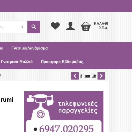
ΚΑΛΆΘΙ
ες
0 Τεμ.
μο
Γνέσιμο/Λανάρισμα
 Γνεσμένα Μαλλιά
Προσφορα Εβδομαδας
l
5
του
19
urumi