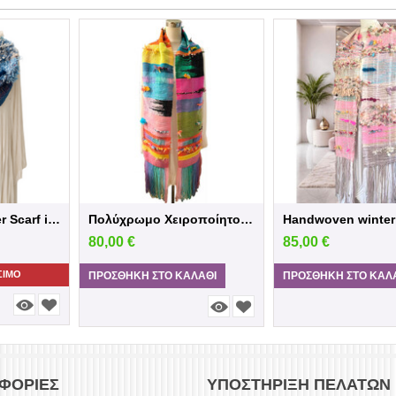
Handwoven winter Scarf in blue shades
Πολύχρωμο Χειροποίητο Υφαντό Κασκόλ
80,00
€
85,00
€
ΣΙΜΟ
ΠΡΟΣΘΉΚΗ ΣΤΟ ΚΑΛΆΘΙ
ΠΡΟΣΘΉΚΗ ΣΤΟ ΚΑΛ
ΦΟΡΊΕΣ
ΥΠΟΣΤΉΡΙΞΗ ΠΕΛΑΤΏΝ