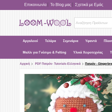
Επικοινωνία
Το Blog μας
Σχετικά με Εμάς
Αργαλειοί
Τελάρα
Σεμινάρια
Υφαντά
Πλεκ
Μαλλι για Γνέσιμο & Felting
Υλικά Χειροτεχνίας
Τ
Αρχική
PDF Πατρόν- Tutorials-Ελληνικά
Πατρόν - Gingerbre