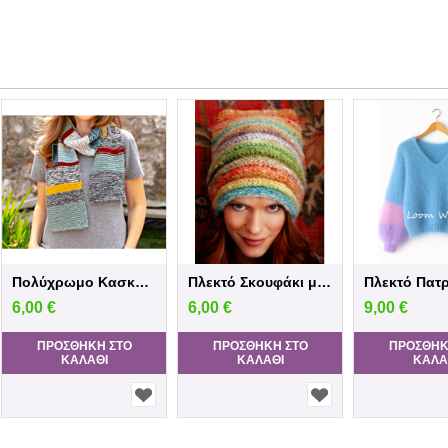
Πολύχρωμο Κασκόλ με Πλέξη Μους (Εύκολο Πα...
Πλεκτό Σκουφάκι με Πλέξη Ανάγλυφων Γραμμώ...
6,00
€
6,00
€
9,00
€
ΠΡΟΣΘΉΚΗ ΣΤΟ
ΠΡΟΣΘΉΚΗ ΣΤΟ
ΠΡΟΣΘΉΚ
ΚΑΛΆΘΙ
ΚΑΛΆΘΙ
ΚΑΛΆ