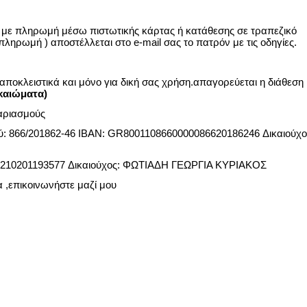
αι με πληρωμή μέσω πιστωτικής κάρτας ή κατάθεσης σε τραπεζικό
 πληρωμή ) αποστέλλεται στο
e
-
mail
σας το πατρόν με τις οδηγίες.
αποκλειστικά και μόνο για δική σας χρήση.απαγορεύεται η διάθεση 
καιώματα)
γαριασμούς
 866/201862-46 IBAN: GR8001108660000086620186246 Δικαιούχο
10201193577 Δικαιούχος: ΦΩΤΙΑΔΗ ΓΕΩΡΓΙΑ ΚΥΡΙΑΚΟΣ
α ,επικοινωνήστε μαζί μου