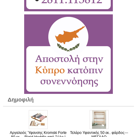
Δημοφιλή
Αργαλειός Ύφανσης Kromski Forte
Τελάρο Υφαντικής 50 εκ.. φάρδος---
80 εκ. – Rigid Heddle από Ξύλο |
ΜΕΓΑΛΟ