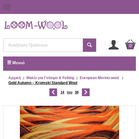
0
Μενού
Αρχική
Μαλλι για Γνέσιμο & Felting
European Merino wool
Gold Autumn – Kromski Standard Wool
14
του
38