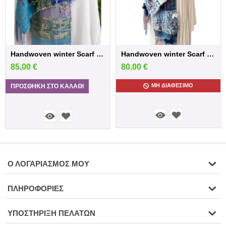
Handwoven winter Scarf in blue /Pink sh...
Handwoven winter Scarf in blue shades
85,00
€
80,00
€
ΜΗ ΔΙΑΘΈΣΙΜΟ
ΠΡΟΣΘΉΚΗ ΣΤΟ ΚΑΛΆΘΙ
Ο ΛΟΓΑΡΙΑΣΜΌΣ ΜΟΥ
ΠΛΗΡΟΦΟΡΊΕΣ
ΥΠΟΣΤΉΡΙΞΗ ΠΕΛΑΤΏΝ