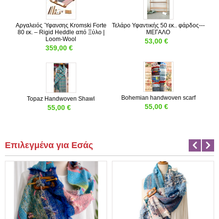
Αργαλειός Ύφανσης Kromski Forte
Τελάρο Υφαντικής 50 εκ.. φάρδος---
80 εκ. – Rigid Heddle από Ξύλο |
ΜΕΓΑΛΟ
Loom-Wool
53,00
€
359,00
€
Bohemian handwoven scarf
Topaz Handwoven Shawl
55,00
€
55,00
€
Επιλεγμένα για Εσάς