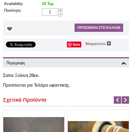
Availability:
10 Τεμ.
Ποσότητα:
+
−
ΠΡΟΣΘΉΚΗ ΣΤΟ ΚΑΛΆΘΙ
Μοιραστείτε
Save
Περιγραφη
Σαίτα Ξύλινη 28εκ.
Προτείνεται για Τελάρο υφαντικής.
Σχετικά Προϊόντα