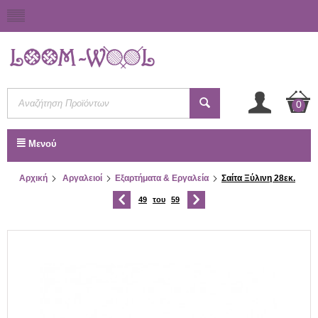
0
Μενού
Αρχική
Αργαλειοί
Εξαρτήματα & Εργαλεία
Σαίτα Ξύλινη 28εκ.
49
του
59